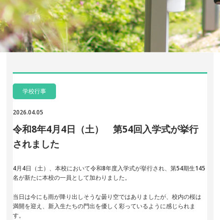
学校行事
2026.04.05
令和8年4月4日（土） 第54回入学式が挙行
されました
4
月
4
日（土）、本校において令和
8
年度入学式が挙行され、第
54
期生
145
名が新たに本校の一員として加わりました。
当日は今にも雨が降り出しそうな曇り空ではありましたが、校内の桜は
満開を迎え、新入生たちの門出を優しく彩っているように感じられま
す。