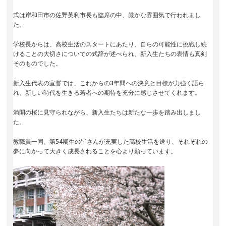
式は岸和田市の佐野英利市長も臨席の中、厳かな雰囲気で行われまし
た。
学校長からは、高校生活のスタートにあたり、自らの可能性に挑戦し続
けることの大切さについての式辞が述べられ、新入生たちの表情も真剣
そのものでした。
新入生代表の宣誓では、これからの
3
年間への決意と目標が力強く語ら
れ、新しい時代を生きる若者への期待を充分に感じさせてくれます。
満開の桜に見守られながら、新入生たちは新たな一歩を踏み出しまし
た。
教職員一同、第
54
期生の皆さんが充実した高校生活を送り、それぞれの
夢に向かって大きく成長されることを心より願っています。