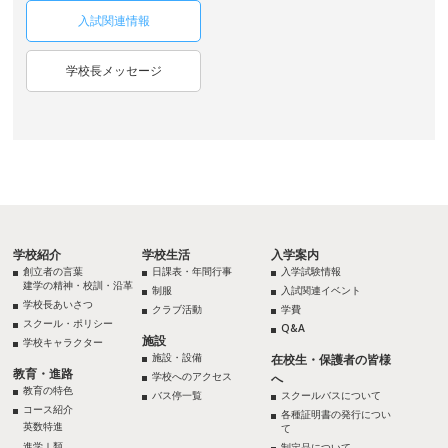
入試関連情報
学校長メッセージ
学校紹介
学校生活
入学案内
創立者の言葉
日課表・年間行事
入学試験情報
建学の精神・校訓・沿革
制服
入試関連イベント
学校長あいさつ
クラブ活動
学費
スクール・ポリシー
Q&A
施設
学校キャラクター
施設・設備
在校生・保護者の皆様
教育・進路
学校へのアクセス
へ
教育の特色
バス停一覧
スクールバスについて
コース紹介
各種証明書の発行につい
英数特進
て
進学Ⅰ類
制定品について