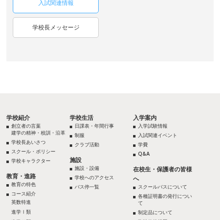
入試関連情報
学校長メッセージ
学校紹介
学校生活
入学案内
創立者の言葉
日課表・年間行事
入学試験情報
建学の精神・校訓・沿革
制服
入試関連イベント
学校長あいさつ
クラブ活動
学費
スクール・ポリシー
Q&A
施設
学校キャラクター
施設・設備
在校生・保護者の皆様
教育・進路
学校へのアクセス
へ
教育の特色
バス停一覧
スクールバスについて
コース紹介
各種証明書の発行につい
英数特進
て
進学Ⅰ類
制定品について