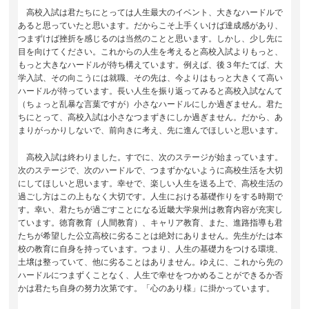
高校入試は君たちにとっては人生最大のイベント、大きなハードルで
あると思っていたと思います。だからこそ上手くいけば達成感があり、
つまずけば挫折を感じるのは当然のことと思います。しかし、少し先に
目を向けてください。これからの人生を考えると高校入試よりもっと、
もっと大きなハードルが待ち構えています。例えば、後３年たてば、大
学入試、その向こうには就職、その先は、今よりはもっと大きくて高い
ハードルが待っています。長い人生を振り返ってみると高校入試なんて
（ちょっと乱暴な言葉ですが）小さなハードルにしか過ぎません。君た
ちにとって、高校入試は小さなつまずきにしか過ぎません。だから、あ
まりがっかりしないで、前向きに考え、先に進んでほしいと思います。
高校入試は終わりました。すでに、次のステージが始まっています。
次のステージで、次のハードルで、つまずかないように高校生活を大切
にしてほしいと思います。幸せで、楽しい人生を送る上で、高校生活の
過ごし方はこの上もなく大切です。人生における基礎作りをする時期で
す。幸い、君たちが過ごすことになる近畿大学泉州は教育内容が充実し
ています。徳育教育（人間教育）、キャリア教育、また、進路指導も君
たちが希望した公立高校に劣ることは絶対にありません。先生がたは本
校の教育に自身を持っています。つまり、人生の基礎力をつける環境、
土壌は整っていて、他に劣ることはありません。ゆえに、これから先の
ハードルにつまずくことなく、人生で幸せをつかめることができるか否
かは君たち自身の努力次第です。「心のあり様」に掛かっています。