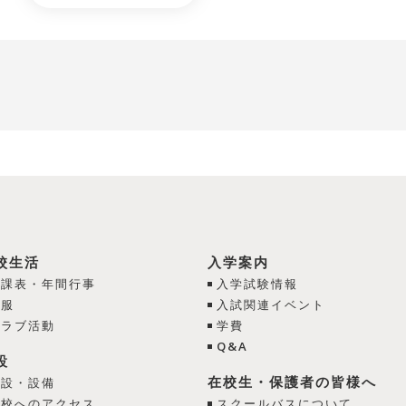
校生活
入学案内
日課表・年間行事
入学試験情報
制服
入試関連イベント
クラブ活動
学費
Q&A
設
在校生・保護者の皆様へ
施設・設備
学校へのアクセス
スクールバスについて