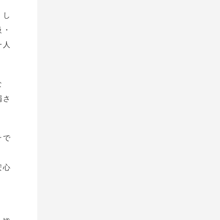
。し
級・
一人
な
濁さ
そで
安心