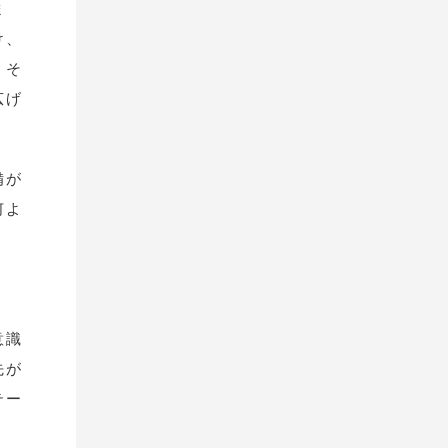
ま
け、
、そ
広げ
備が
何よ
意識
先が
テー