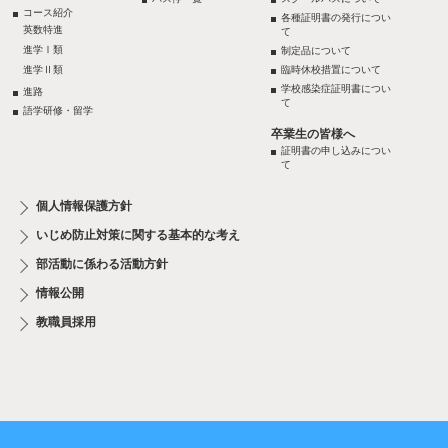
コース紹介
各種証明書の発行につい
英数特進
て
進学Ⅰ類
制定品について
進学Ⅱ類
臨時休校措置について
学校感染症証明書につい
進路
て
語学研修・留学
卒業生の皆様へ
証明書の申し込みについ
て
個人情報保護方針
いじめ防止対策に関する基本的な考え
部活動に係わる活動方針
情報公開
教職員採用