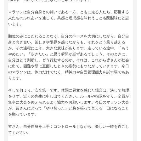
マラソンは自分自身との闘いである一方、ともに走る人たち、応援する
人たちのふれあいを通して、共感と達成感を味わうことも醍醐味だと思
います。
順位のみにこだわることなく、自分のペースを大切にしながら、自分自
身と向き合い、苦しさや限界を感じながらも、それをどう乗り越える
か。その過程にこそ、大きな意味があります。走っている途中、「もう
やめたい」「歩きたい」と思う瞬間が必ずあるでしょう。そのときに、
自分はどう判断し、どう行動するのか。それは、これから皆さんが社会
に出て、困難や壁に直面したときの姿勢にもつながっていきます。今日
のマラソンは、体力だけでなく、精神力や自己管理能力を試す場でもあ
ります。
そして何より、安全第一です。体調に異変を感じた場合は、決して無理
をせず、近くの先生に申し出てください。ルールや指示を守り、全員が
無事に大会を終えられるよう協力をお願いします。今日のマラソン大会
が、皆さんにとって「やり切った」と胸を張って言える一日になること
を願っています。
皆さん、自分自身を上手くコントロールしながら、楽しい一時を過ごし
てください。