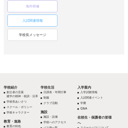
海外研修
入試関連情報
学校長メッセージ
学校紹介
学校生活
入学案内
創立者の言葉
日課表・年間行事
入学試験情報
建学の精神・校訓・沿革
制服
入試関連イベント
学校長あいさつ
クラブ活動
学費
スクール・ポリシー
Q&A
施設
学校キャラクター
施設・設備
在校生・保護者の皆様
教育・進路
学校へのアクセス
へ
教育の特色
バス停一覧
スクールバスについて