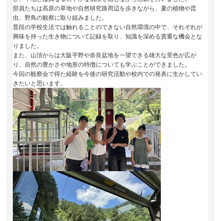
部員たちは高原の草地や自然研究路周辺を歩きながら、夏の植物や昆
虫、野鳥の観察に取り組みました。
普段の学校生活では触れることのできない自然環境の中で、それぞれが
興味を持った生き物について記録を取り、知識を深める貴重な機会とな
りました。
また、山頂からは大阪平野や奈良盆地を一望できる雄大な景色が広が
り、自然の豊かさや地形の特徴についても学ぶことができました。
今回の観察会で得た経験を今後の研究活動や校内での発表に生かしてい
きたいと思います。