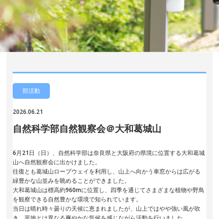
部活動
2026.06.21
自然科学部自然観察会＠大和葛城山
6月21日（日）、自然科学部は奈良県と大阪府の県境に位置する大和葛城
山へ自然観察会に出かけました。
往復とも葛城山ロープウェイを利用し、山上へ向かう車窓からは広がる
緑豊かな山並みを眺めることができました。
大和葛城山は標高約960mに位置し、四季を通じてさまざまな植物や野鳥
を観察できる自然豊かな環境で知られています。
当日は晴れ時々曇りの天候に恵まれましたが、山上ではやや強い風が吹
き、平地とは異なる爽やかな気候を感じながら活動を行いました。