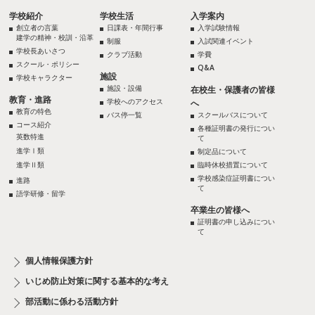
学校紹介
学校生活
入学案内
創立者の言葉
日課表・年間行事
入学試験情報
建学の精神・校訓・沿革
制服
入試関連イベント
学校長あいさつ
クラブ活動
学費
スクール・ポリシー
Q&A
施設
学校キャラクター
施設・設備
在校生・保護者の皆様
教育・進路
学校へのアクセス
へ
教育の特色
バス停一覧
スクールバスについて
コース紹介
各種証明書の発行につい
英数特進
て
進学Ⅰ類
制定品について
進学Ⅱ類
臨時休校措置について
学校感染症証明書につい
進路
て
語学研修・留学
卒業生の皆様へ
証明書の申し込みについ
て
個人情報保護方針
いじめ防止対策に関する基本的な考え
部活動に係わる活動方針