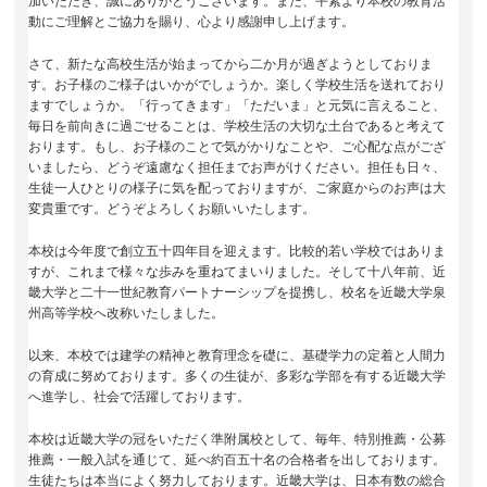
加いただき、誠にありがとうございます。また、平素より本校の教育活
動にご理解とご協力を賜り、心より感謝申し上げます。
さて、新たな高校生活が始まってから二か月が過ぎようとしておりま
す。お子様のご様子はいかがでしょうか。楽しく学校生活を送れており
ますでしょうか。「行ってきます」「ただいま」と元気に言えること、
毎日を前向きに過ごせることは、学校生活の大切な土台であると考えて
おります。もし、お子様のことで気がかりなことや、ご心配な点がござ
いましたら、どうぞ遠慮なく担任までお声がけください。担任も日々、
生徒一人ひとりの様子に気を配っておりますが、ご家庭からのお声は大
変貴重です。どうぞよろしくお願いいたします。
本校は今年度で創立五十四年目を迎えます。比較的若い学校ではありま
すが、これまで様々な歩みを重ねてまいりました。そして十八年前、近
畿大学と二十一世紀教育パートナーシップを提携し、校名を近畿大学泉
州高等学校へ改称いたしました。
以来、本校では建学の精神と教育理念を礎に、基礎学力の定着と人間力
の育成に努めております。多くの生徒が、多彩な学部を有する近畿大学
へ進学し、社会で活躍しております。
本校は近畿大学の冠をいただく準附属校として、毎年、特別推薦・公募
推薦・一般入試を通じて、延べ約百五十名の合格者を出しております。
生徒たちは本当によく努力しております。近畿大学は、日本有数の総合