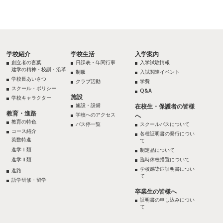
学校紹介
学校生活
入学案内
創立者の言葉
日課表・年間行事
入学試験情報
建学の精神・校訓・沿革
制服
入試関連イベント
学校長あいさつ
クラブ活動
学費
スクール・ポリシー
Q&A
施設
学校キャラクター
施設・設備
在校生・保護者の皆様
教育・進路
学校へのアクセス
へ
教育の特色
バス停一覧
スクールバスについて
コース紹介
各種証明書の発行につい
英数特進
て
進学Ⅰ類
制定品について
進学Ⅱ類
臨時休校措置について
学校感染症証明書につい
進路
て
語学研修・留学
卒業生の皆様へ
証明書の申し込みについ
て