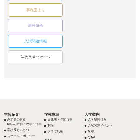
事務室より
海外研修
入試関連情報
学校長メッセージ
学校紹介
学校生活
入学案内
創立者の言葉
日課表・年間行事
入学試験情報
建学の精神・校訓・沿革
制服
入試関連イベント
学校長あいさつ
クラブ活動
学費
スクール・ポリシー
Q&A