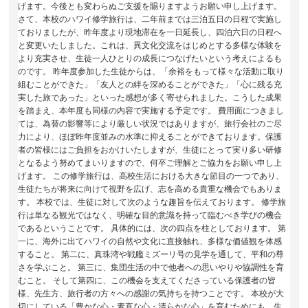
げます。今後とも変わらぬご支援を賜りますようお願い申し上げます。
さて、本校のハワイ修学旅行は、二年前までは三泊五日の日程で実施し
ておりましたが、昨年度より現地滞在を一日延長し、四泊六日の日程へ
と変更いたしました。これは、異文化交流をはじめとする多様な体験を
より充実させ、生徒一人ひとりの成長につなげたいという考えによるも
のです。 昨年度参加した生徒からは、「余裕をもって様々な活動に取り
組むことができた」「友人との絆を深めることができた」「心に残る充
実した旅であった」といった感想が多く寄せられました。こうした成果
を踏まえ、本年度も同様の内容で実施する予定です。 費用面につきまし
ては、為替の影響等により厳しい状況ではありますが、旅行会社のご尽
力により、ほぼ昨年度並みの水準に抑えることができております。保護
者の皆様にはご負担をおかけいたしますが、生徒にとって実り多い研修
となるよう努めてまいりますので、何卒ご理解とご協力をお願い申し上
げます。 この修学旅行は、高校生活における大きな節目の一つであり、
生徒たちが将来に向けて視野を広げ、志を高める貴重な機会でもありま
す。 本校では、生徒に対して次のような趣旨を伝えております。 修学旅
行は単なる観光ではなく、明確な目的意識を持って臨むべき学びの機会
であるということです。 具体的には、次の四点を柱としております。 第
一に、海外に出てハワイの自然や文化に直接触れ、多様な価値観を体感
すること。 第二に、真珠湾や戦艦ミズーリ号の見学を通して、平和の尊
さを学ぶこと。 第三に、集団生活の中で他者への思いやりや協調性を育
むこと。 そして第四に、この機会を支えてくださっている保護者の皆
様、先生方、旅行者の方々への感謝の気持ちを持つことです。 本校が大
切にしている「豊かな心・素直な心・清らかな心」を育むためにも、生