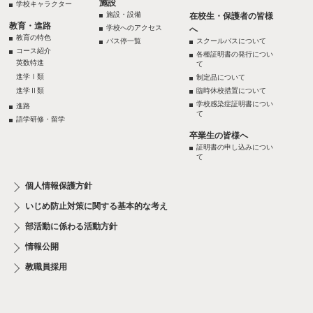
施設
学校キャラクター
施設・設備
在校生・保護者の皆様
教育・進路
学校へのアクセス
へ
教育の特色
バス停一覧
スクールバスについて
コース紹介
各種証明書の発行につい
英数特進
て
進学Ⅰ類
制定品について
進学Ⅱ類
臨時休校措置について
学校感染症証明書につい
進路
て
語学研修・留学
卒業生の皆様へ
証明書の申し込みについ
て
個人情報保護方針
いじめ防止対策に関する基本的な考え
部活動に係わる活動方針
情報公開
教職員採用