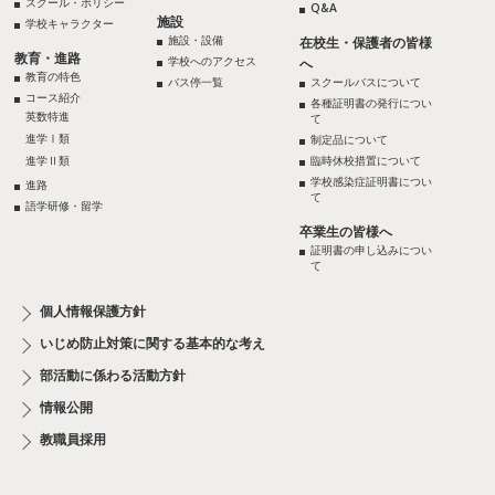
スクール・ポリシー
Q&A
施設
学校キャラクター
施設・設備
在校生・保護者の皆様
教育・進路
学校へのアクセス
へ
教育の特色
バス停一覧
スクールバスについて
コース紹介
各種証明書の発行につい
英数特進
て
進学Ⅰ類
制定品について
進学Ⅱ類
臨時休校措置について
学校感染症証明書につい
進路
て
語学研修・留学
卒業生の皆様へ
証明書の申し込みについ
て
個人情報保護方針
いじめ防止対策に関する基本的な考え
部活動に係わる活動方針
情報公開
教職員採用