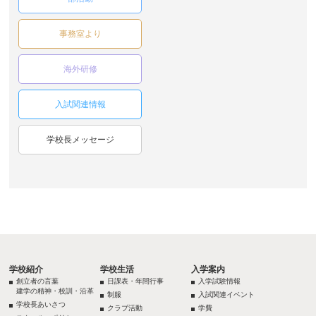
事務室より
海外研修
入試関連情報
学校長メッセージ
学校紹介
学校生活
入学案内
創立者の言葉
日課表・年間行事
入学試験情報
建学の精神・校訓・沿革
制服
入試関連イベント
学校長あいさつ
クラブ活動
学費