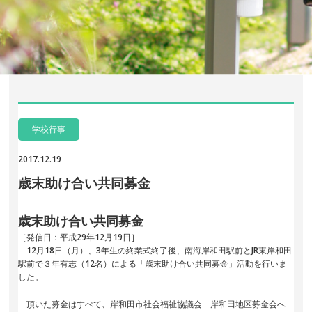
学校行事
2017.12.19
歳末助け合い共同募金
歳末助け合い共同募金
［発信日：平成29年12月19日］
12月18日（月）、3年生の終業式終了後、南海岸和田駅前とJR東岸和田
駅前で３年有志（12名）による「歳末助け合い共同募金」活動を行いま
した。
頂いた募金はすべて、岸和田市社会福祉協議会 岸和田地区募金会へ