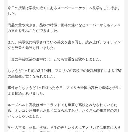
今日の授業は学校の近くにあるスーパーマーケットへ見学をしに行きま
した。
商品の量や大きさ、品物の特徴、価格の違いなどスーパーからもアメリ
カ文化を学ぶことができました。
また、掲示板に掲示されている英文を書き写し、読み上げ、ライティン
グと発音の勉強も行いました。
更に午前授業の途中には、とても貴重な経験をしました。
ちょうど1ヶ月前の2月14日、フロリダの高校での銃乱射事件により17名
の高校生が亡くなられました。
事件からちょうど1ヶ月経った今日、アメリカ全国の高校で追悼と学生に
よる抗議がありました。
ルーズベルト高校はポートランドでも重要な高校とみなされているた
め、オレゴン州知事もお見えになられており、たくさんの報道局の方も
いらっしゃいました。
学生の主張、意見、抗議。学生の声というのはアメリカでは非常に大き