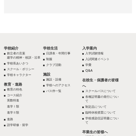
学校紹介
学校生活
入学案内
創立者の言葉
日課表・年間行事
入学試験情報
建学の精神・校訓・沿革
制服
入試関連イベント
学校長あいさつ
クラブ活動
学費
スクール・ポリシー
Q&A
施設
学校キャラクター
施設・設備
在校生・保護者の皆様
教育・進路
学校へのアクセス
へ
教育の特色
バス停一覧
スクールバスについて
コース紹介
各種証明書の発行につい
英数特進
て
進学Ⅰ類
制定品について
進学Ⅱ類
臨時休校措置について
学校感染症証明書につい
進路
て
語学研修・留学
卒業生の皆様へ