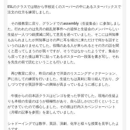
ESLのクラスでは朝から学校近くのスーパーの中にあるスターバックスで
注文の仕方を練習しました。
その後教室に戻り、グランドでのassembly（生徒集会）に参加しまし
た。行われたのは先月の銃乱射事件への追悼と生徒会のメンバーらしい
生徒が一人づつ銃撲滅に関して意見を述べていました。そこには州知事
もおられましたが州知事はその声に耳を傾けに来ただけで何かを話すと
いうのはありませんでした。役職のある人が来られるとその方の話を聞
くと思ってしまうのが我々ですが、そうではなかったようです。集会か
ら戻ってきた後は廊下に貼ってあるポスターの一段落を書き写し、それ
を先生の前で読むということも行いました。
再び教室に戻り、昨日の続きで洋楽のリスニングディクテーション、
声に出しての練習を行いました。生徒たちは真剣に取り組んでおり、少
しづつですが英語学習への興味が高まっているように感じました。
午後からの日本語クラスはビンゴを使った学習でした。現地の生徒よ
りも本校の生徒のほうが積極性があり、自ら話しかけに行くということ
ができていたので感心しました。その後は行内スカベンジャーハント
（月曜の記事を参照）を楽しんでいました。
シャドーイングでは数学、英語、演劇、化学と様々な授業を見学したよ
うです。