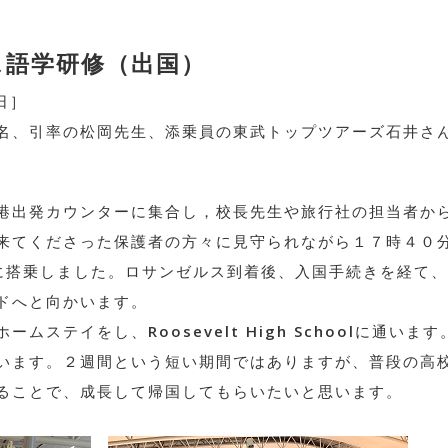
ス語学研修（出国）
日］
名、引率の松岡先生、添乗員の東武トップツアーズ石井さ
港出発カウンターに集合し，校長先生や旅行社の担当者か
来てくださった保護者の方々に見守られながら１７時４０
行に搭乗しました。ロサンゼルス到着後、入国手続きを経て
ドへと向かいます。
ステイをし、Roosevelt High Schoolに通います
います。２週間という短い期間ではありますが、普段の高
ることで、成長して帰国してもらいたいと思います。