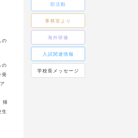
部活動
事務室より
海外研修
んの
入試関連情報
らの
学校長メッセージ
分発
、ア
。帰
校生