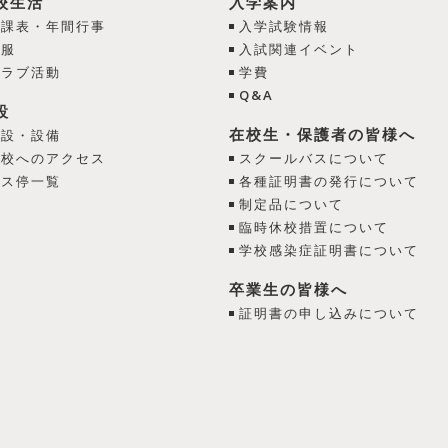
校生活
入学案内
日課表・年間行事
入学試験情報
制服
入試関連イベント
クラブ活動
学費
Q&A
設
在校生・保護者の皆様へ
施設・設備
学校へのアクセス
スクールバスについて
バス停一覧
各種証明書の発行について
制定品について
臨時休校措置について
学校感染症証明書について
卒業生の皆様へ
証明書の申し込みについて