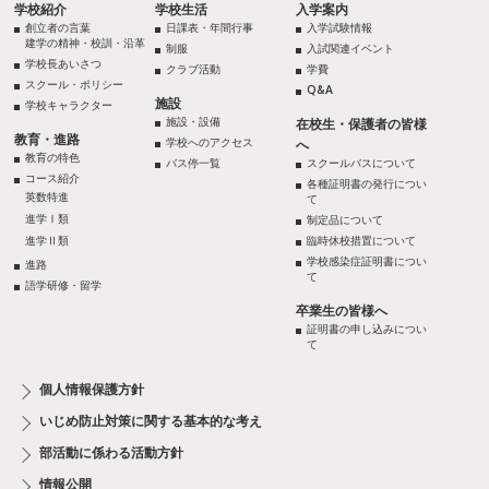
学校紹介
学校生活
入学案内
創立者の言葉
日課表・年間行事
入学試験情報
建学の精神・校訓・沿革
制服
入試関連イベント
学校長あいさつ
クラブ活動
学費
スクール・ポリシー
Q&A
施設
学校キャラクター
施設・設備
在校生・保護者の皆様
教育・進路
学校へのアクセス
へ
教育の特色
バス停一覧
スクールバスについて
コース紹介
各種証明書の発行につい
英数特進
て
進学Ⅰ類
制定品について
進学Ⅱ類
臨時休校措置について
学校感染症証明書につい
進路
て
語学研修・留学
卒業生の皆様へ
証明書の申し込みについ
て
個人情報保護方針
いじめ防止対策に関する基本的な考え
部活動に係わる活動方針
情報公開