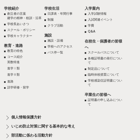
学校紹介
学校生活
入学案内
創立者の言葉
日課表・年間行事
入学試験情報
建学の精神・校訓・沿革
制服
入試関連イベント
学校長あいさつ
クラブ活動
学費
スクール・ポリシー
Q&A
施設
学校キャラクター
施設・設備
在校生・保護者の皆様
教育・進路
学校へのアクセス
へ
教育の特色
バス停一覧
スクールバスについて
コース紹介
各種証明書の発行につい
英数特進
て
進学Ⅰ類
制定品について
進学Ⅱ類
臨時休校措置について
学校感染症証明書につい
進路
て
語学研修・留学
卒業生の皆様へ
証明書の申し込みについ
て
個人情報保護方針
いじめ防止対策に関する基本的な考え
部活動に係わる活動方針