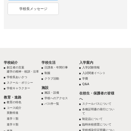
学校長メッセージ
学校紹介
学校生活
入学案内
創立者の言葉
日課表・年間行事
入学試験情報
建学の精神・校訓・沿革
制服
入試関連イベント
学校長あいさつ
クラブ活動
学費
スクール・ポリシー
Q&A
施設
学校キャラクター
施設・設備
在校生・保護者の皆様
教育・進路
学校へのアクセス
へ
教育の特色
バス停一覧
スクールバスについて
コース紹介
各種証明書の発行につい
英数特進
て
進学Ⅰ類
制定品について
進学Ⅱ類
臨時休校措置について
学校感染症証明書につい
進路