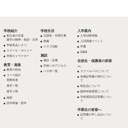
学校紹介
学校生活
入学案内
創立者の言葉
日課表・年間行事
入学試験情報
建学の精神・校訓・沿革
制服
入試関連イベント
学校長あいさつ
クラブ活動
学費
スクール・ポリシー
Q&A
施設
学校キャラクター
施設・設備
在校生・保護者の皆様
教育・進路
学校へのアクセス
へ
教育の特色
バス停一覧
スクールバスについて
コース紹介
各種証明書の発行につい
英数特進
て
進学Ⅰ類
制定品について
進学Ⅱ類
臨時休校措置について
学校感染症証明書につい
進路
て
語学研修・留学
卒業生の皆様へ
証明書の申し込みについ
て