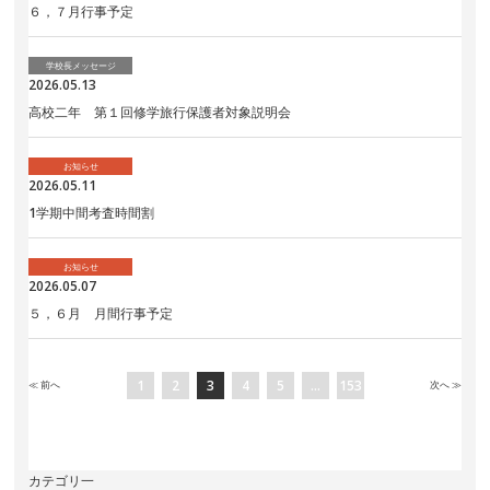
６，７月行事予定
学校長メッセージ
2026.05.13
高校二年 第１回修学旅行保護者対象説明会
お知らせ
2026.05.11
1学期中間考査時間割
お知らせ
2026.05.07
５，６月 月間行事予定
1
2
3
4
5
…
153
≪ 前
へ
次
へ ≫
カテゴリ一